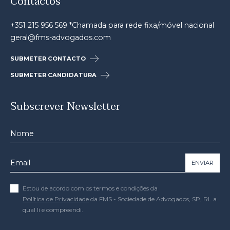
Contactos
+351 215 956 569 *Chamada para rede fixa/móvel nacional
geral@fms-advogados.com
SUBMETER CONTACTO
SUBMETER CANDIDATURA
Subscrever Newsletter
ENVIAR
Estou de acordo com os termos e condições da
Política de Privacidade
da FMS - Sociedade de Advogados, SP, RL a
qual li e compreendi.