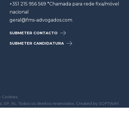
+351 215 956 569 *Chamada para rede fixa/móvel
nacional
geral@fms-advogados.com
SUBMETER CONTACTO
SUBMETER CANDIDATURA
e Cookies
SP, RL. Todos os direitos reservados. Created by
SOFTWAY
.
 INPI n.º 559653. Cfr. Boletim INPI 20160601