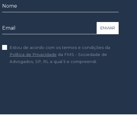
ENVIAR
Estou de acordo com os termos e condições da
Política de Privacidade
da FMS - Sociedade de
Advogados, SP, RL a qual li e compreendi.