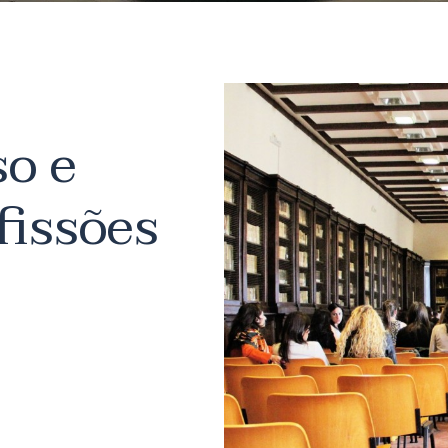
o e
fissões