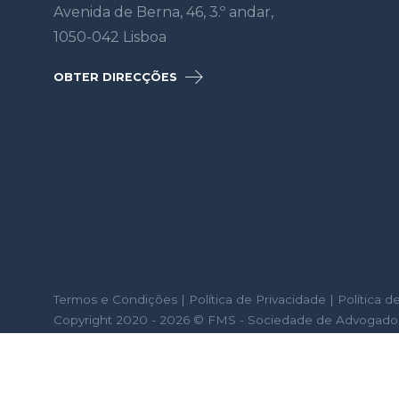
Avenida de Berna, 46, 3.º andar,
1050-042 Lisboa
OBTER DIRECÇÕES
Termos e Condições
|
Política de Privacidade
|
Política d
Copyright 2020 - 2026 © FMS - Sociedade de Advogados, 
FMS - Sociedade de Advogados, SP, RL - Marca registada