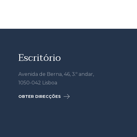
Escritório
Avenida de Berna, 46, 3.º andar,
1050-042 Lisboa
OBTER DIRECÇÕES