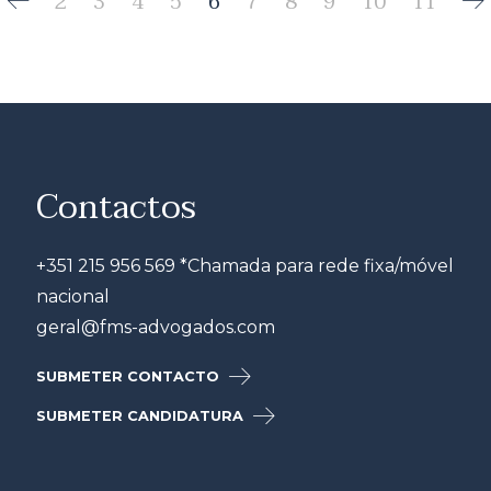
2
3
4
5
6
7
8
9
10
11
Contactos
+351 215 956 569 *Chamada para rede fixa/móvel
nacional
geral@fms-advogados.com
SUBMETER CONTACTO
SUBMETER CANDIDATURA